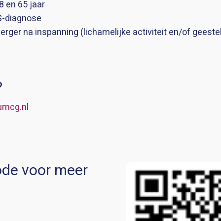
8 en 65 jaar
S-diagnose
rger na inspanning (lichamelijke activiteit en/of geeste
?
umcg.nl
ode voor meer