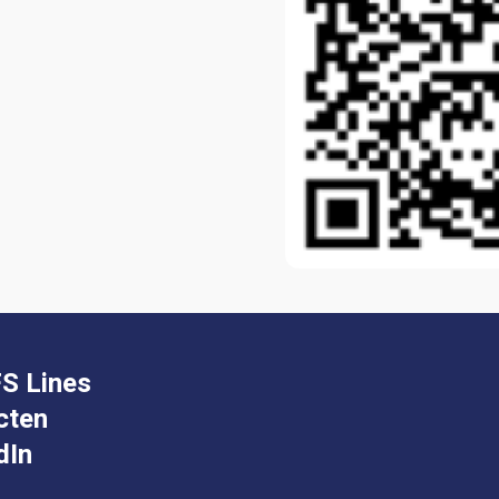
S Lines
cten
dIn