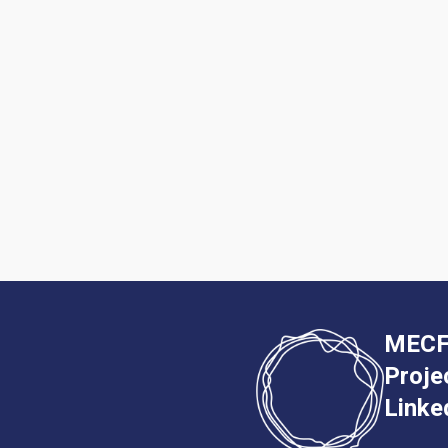
MECF
Proje
Linke