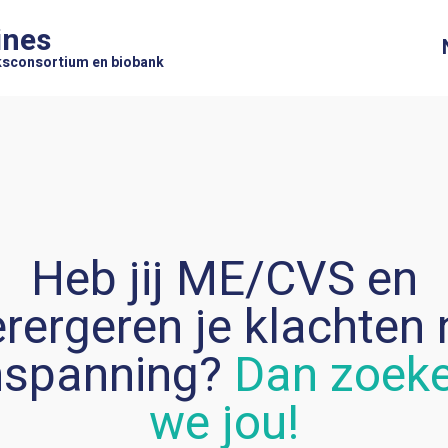
ines
sconsortium en biobank
Heb jij ME/CVS en
erergeren je klachten 
nspanning?
Dan zoek
we jou!