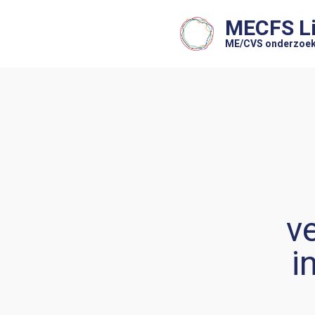
MECFS L
ME/CVS onderzoek
v
i