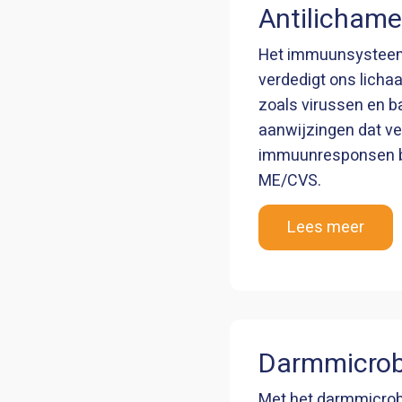
Antilicham
Het immuunsysteem
verdedigt ons licha
zoals virussen en ba
aanwijzingen dat v
immuunresponsen be
ME/CVS.
Lees meer
Darmmicro
Met het darmmicro