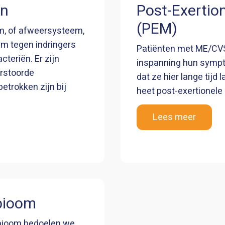
en
Post-Exertio
(PEM)
, of afweersysteem,
am tegen indringers
Patiënten met ME/CVS
cteriën. Er zijn
inspanning hun sympt
erstoorde
dat ze hier lange tijd 
trokken zijn bij
heet post-exertionele
Lees meer
bioom
bioom bedoelen we