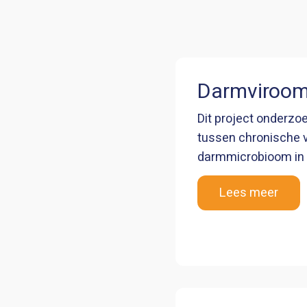
Darmviroo
Dit project onderzoe
tussen chronische v
darmmicrobioom i
Lees meer