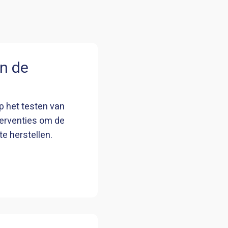
an de
op het testen van
terventies om de
e herstellen.